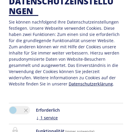
DATENSCHUTZEINSTELLU
Leopold Arthofer
Traunsteinstrasse 24/ 1
NGEN
4713 Gallspach
Sie können nachfolgend Ihre Datenschutzeinstellungen
Tel. :
0043 7248 68566
festlegen.
Unsere Webseite verwendet Cookies. Diese
Mobil :
00436801262508
haben zwei Funktionen: Zum einen sind sie erforderlich
Fax : 0043 7248 6856610
für die grundlegende Funktionalität unserer Website.
Zum anderen können wir mit Hilfe der Cookies unsere
E-Mail:
arthofer@gasthof-waldesruh.at
Inhalte für Sie immer weiter verbessern. Hierzu werden
pseudonymisierte Daten von Website-Besuchern
gesammelt und ausgewertet. Das Einverständnis in die
Verwendung der Cookies können Sie jederzeit
widerrufen. Weitere Informationen zu Cookies auf der
Website finden Sie in unserer
Datenschutzerklärung
.
Erforderlich
↓
1
service
Bitte aktivieren Sie in den Cookie Einstellungen die Option
"Funktionalität" für die korrekte Map-Darstellung
Funktionalität
(immer notwendig)